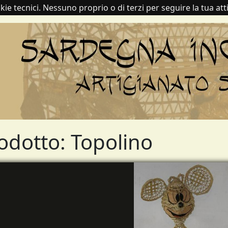
e tecnici. Nessuno proprio o di terzi per seguire la tua atti
odotto: Topolino