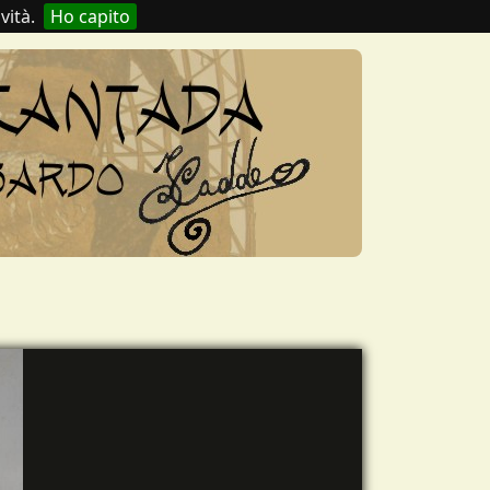
vità.
Ho capito